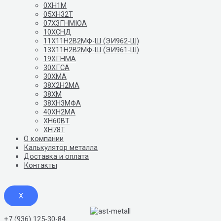
0ХН1М
05ХН32Т
07Х3ГНМЮА
10ХСНД
11Х11Н2В2МФ-Ш (ЭИ962-Ш)
13Х11Н2В2МФ-Ш (ЭИ961-Ш)
19ХГНМА
30ХГСА
30ХМА
38Х2Н2МА
38ХМ
38ХН3МФА
40ХН2МА
ХН60ВТ
ХН78Т
О компании
Калькулятор металла
Доставка и оплата
Контакты
X
+7 (936) 125-30-84