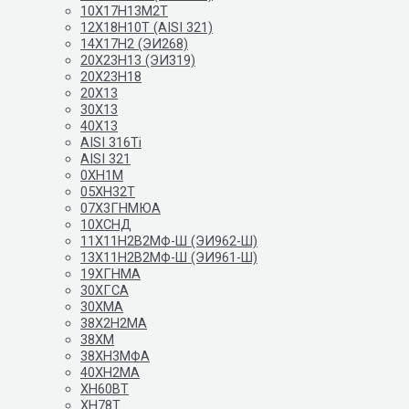
10Х17Н13М2Т
12Х18Н10Т (AISI 321)
14Х17Н2 (ЭИ268)
20Х23Н13 (ЭИ319)
20Х23Н18
20Х13
30Х13
40Х13
AISI 316Ti
AISI 321
0ХН1М
05ХН32Т
07Х3ГНМЮА
10ХСНД
11Х11Н2В2МФ-Ш (ЭИ962-Ш)
13Х11Н2В2МФ-Ш (ЭИ961-Ш)
19ХГНМА
30ХГСА
30ХМА
38Х2Н2МА
38ХМ
38ХН3МФА
40ХН2МА
ХН60ВТ
ХН78Т