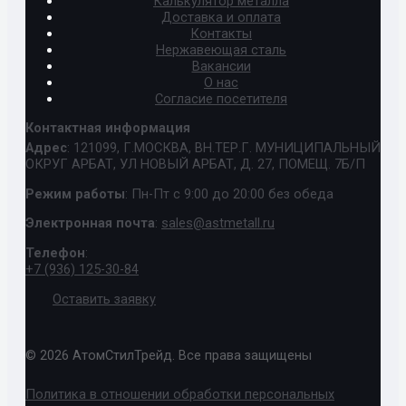
Калькулятор металла
Доставка и оплата
Контакты
Нержавеющая сталь
Вакансии
О нас
Согласие посетителя
Контактная информация
Адрес
: 121099, Г.МОСКВА, ВН.ТЕР.Г. МУНИЦИПАЛЬНЫЙ
ОКРУГ АРБАТ, УЛ НОВЫЙ АРБАТ, Д. 27, ПОМЕЩ. 7Б/П
Режим работы
: Пн-Пт с 9:00 до 20:00 без обеда
Электронная почта
:
sales@astmetall.ru
Телефон
:
+7 (936) 125-30-84
Оставить заявку
© 2026 АтомСтилТрейд. Все права защищены
Политика в отношении обработки персональных