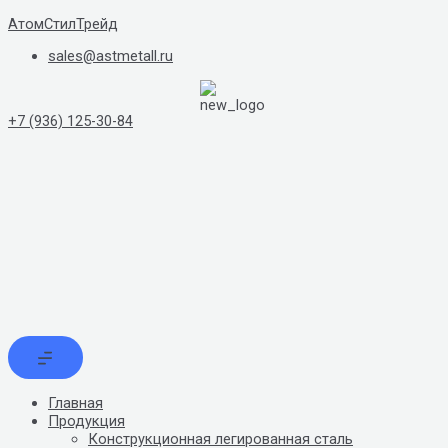
Перейти
АтомСтилТрейд
к
sales@astmetall.ru
содержимому
+7 (936) 125-30-84
Главная
Продукция
Конструкционная легированная сталь