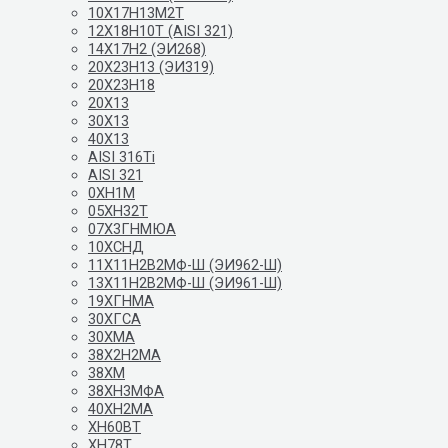
10Х17Н13М2Т
12Х18Н10Т (AISI 321)
14Х17Н2 (ЭИ268)
20Х23Н13 (ЭИ319)
20Х23Н18
20Х13
30Х13
40Х13
AISI 316Ti
AISI 321
0ХН1М
05ХН32Т
07Х3ГНМЮА
10ХСНД
11Х11Н2В2МФ-Ш (ЭИ962-Ш)
13Х11Н2В2МФ-Ш (ЭИ961-Ш)
19ХГНМА
30ХГСА
30ХМА
38Х2Н2МА
38ХМ
38ХН3МФА
40ХН2МА
ХН60ВТ
ХН78Т