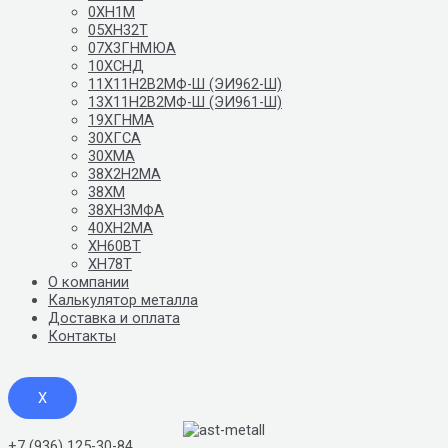
0ХН1М
05ХН32Т
07Х3ГНМЮА
10ХСНД
11Х11Н2В2МФ-Ш (ЭИ962-Ш)
13Х11Н2В2МФ-Ш (ЭИ961-Ш)
19ХГНМА
30ХГСА
30ХМА
38Х2Н2МА
38ХМ
38ХН3МФА
40ХН2МА
ХН60ВТ
ХН78Т
О компании
Калькулятор металла
Доставка и оплата
Контакты
X
+7 (936) 125-30-84