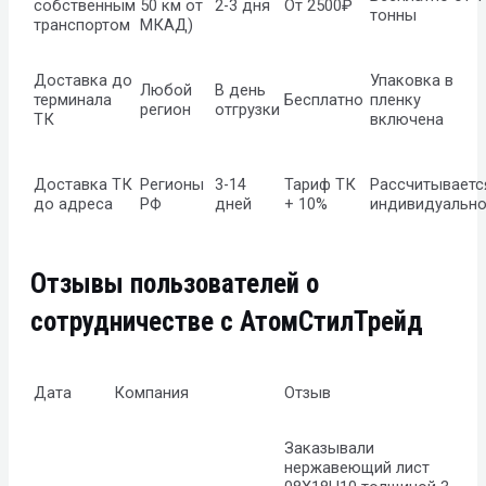
собственным
50 км от
2-3 дня
От 2500₽
тонны
транспортом
МКАД)
Доставка до
Упаковка в
Любой
В день
терминала
Бесплатно
пленку
регион
отгрузки
ТК
включена
Доставка ТК
Регионы
3-14
Тариф ТК
Рассчитываетс
до адреса
РФ
дней
+ 10%
индивидуальн
Отзывы пользователей о
сотрудничестве с АтомСтилТрейд
Дата
Компания
Отзыв
Заказывали
нержавеющий лист