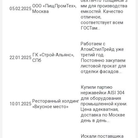
08Х18Н10 толщиной 3
ООО «ПищПромТех»,
мм для производства
05.02.2025
Москва
емкостей. Качество
отличное,
соответствует всем
ГОСТам…
Работаем с
АтомСтилТрейд уже
ГК «Строй-Альянс»,
третий год.
22.01.2025
СПб
Постоянно закупаем
листовой прокат для
отделки фасадов…
Купили партию
нержавейки AISI 304
для оборудования
Ресторанный холдинг
10.01.2025
промышленной кухни.
«Вкусное место»
Цена адекватная,
доставка по Москве
день в день…
Искали поставщика