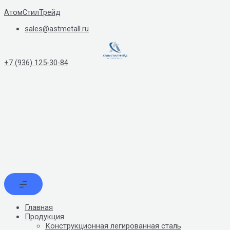
Перейти
АтомСтилТрейд
к
sales@astmetall.ru
содержимому
+7 (936) 125-30-84
Главная
Продукция
Конструкционная легированная сталь