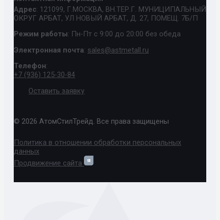
Адрес
: 121099, Г.МОСКВА, ВН.ТЕР.Г. МУНИЦИПАЛЬНЫЙ
ОКРУГ АРБАТ, УЛ НОВЫЙ АРБАТ, Д. 27, ПОМЕЩ. 7Б/П
Режим работы
: Пн-Пт с 9:00 до 20:00 без обеда
Электронная почта
:
sales@astmetall.ru
Телефон
:
+7 (936) 125-30-84
Оставить заявку
© 2026 АтомСтилТрейд. Все права защищены
Политика в отношении обработки персональных
данных
Продвижение сайта