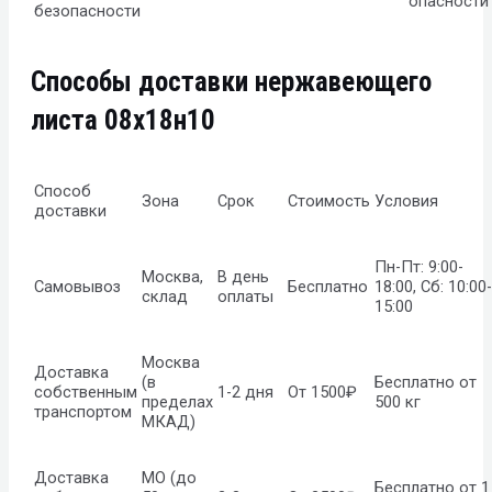
опасности
безопасности
Способы доставки нержавеющего
листа 08х18н10
Способ
Зона
Срок
Стоимость
Условия
доставки
Пн-Пт: 9:00-
Москва,
В день
Самовывоз
Бесплатно
18:00, Сб: 10:00-
склад
оплаты
15:00
Москва
Доставка
(в
Бесплатно от
собственным
1-2 дня
От 1500₽
пределах
500 кг
транспортом
МКАД)
Доставка
МО (до
Бесплатно от 1