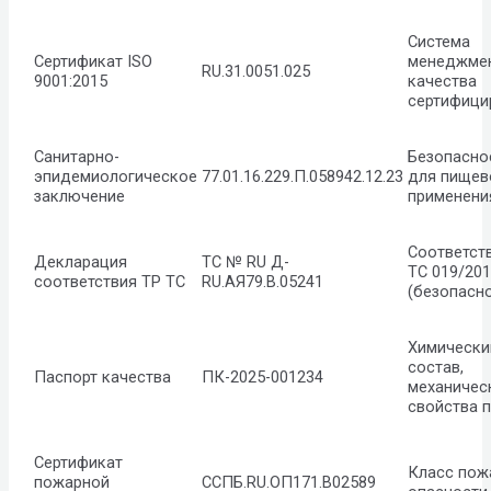
Система
Сертификат ISO
менеджме
RU.31.0051.025
9001:2015
качества
сертифици
Санитарно-
Безопасно
эпидемиологическое
77.01.16.229.П.058942.12.23
для пищев
заключение
применени
Соответст
Декларация
ТС № RU Д-
ТС 019/20
соответствия ТР ТС
RU.АЯ79.В.05241
(безопасн
Химически
состав,
Паспорт качества
ПК-2025-001234
механичес
свойства п
Сертификат
Класс пож
пожарной
ССПБ.RU.ОП171.В02589