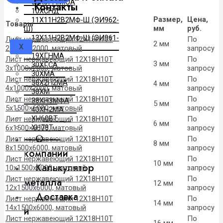
07Х3ГНМЮА
Контакты
10ХСНД
Размер,
Цена,
11Х11Н2В2МФ-Ш (ЭИ962-
Товары
мм
руб.
Ш)
13Х11Н2В2МФ-Ш (ЭИ961-
Лист нержавеющий 12Х18Н10Т
По
2 мм
X
Ш)
2x1000x2000, матовый
запросу
19ХГНМА
Лист нержавеющий 12Х18Н10Т
По
3 мм
30ХГСА
3x1000x2000, матовый
запросу
30ХМА
Лист нержавеющий 12Х18Н10Т
По
38Х2Н2МА
4 мм
4x1000x2000, матовый
запросу
38ХМ
Лист нержавеющий 12Х18Н10Т
По
38ХН3МФА
5 мм
5х1500×6000, матовый
запросу
40ХН2МА
ХН60ВТ
Лист нержавеющий 12Х18Н10Т
По
6 мм
ХН78Т
6х1500×6000, матовый
запросу
О
Лист нержавеющий 12Х18Н10Т
По
8 мм
8x1500x6000, матовый
запросу
компании
Лист нержавеющий 12Х18Н10Т
По
10 мм
Калькулятор
10x1500x6000, матовый
запросу
Лист нержавеющий 12Х18Н10Т
По
металла
12 мм
12x1500x6000, матовый
запросу
Доставка
Лист нержавеющий 12Х18Н10Т
По
14 мм
14x1500x6000, матовый
запросу
и
Лист нержавеющий 12Х18Н10Т
По
16 мм