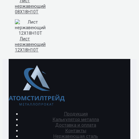
Лист
нержавеющий
08Х18Н10Т
Лист
нержавеющий
12Х18Н10Т
Продукция
Калькулятор металла
Доставка и оплата
Контакты
Нержавеющая сталь