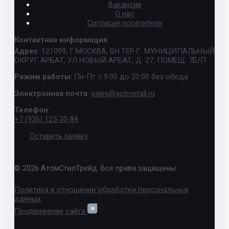
Вакансии
О нас
Согласие посетителя
Контактная информация
Адрес
: 121099, Г.МОСКВА, ВН.ТЕР.Г. МУНИЦИПАЛЬНЫЙ
ОКРУГ АРБАТ, УЛ НОВЫЙ АРБАТ, Д. 27, ПОМЕЩ. 7Б/П
Режим работы
: Пн-Пт с 9:00 до 20:00 без обеда
Электронная почта
:
sales@astmetall.ru
Телефон
:
+7 (936) 125-30-84
Оставить заявку
© 2026 АтомСтилТрейд. Все права защищены
Политика в отношении обработки персональных
данных
Продвижение сайта