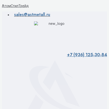
Перейти
АтомСтилТрейд
к
sales@astmetall.ru
содержимому
+7 (936) 125-30-84